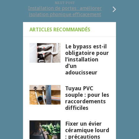
NEXT POST
Installation de portes : améliorer
isolation phonique efficacement
ARTICLES RECOMMANDÉS
Le bypass est-il
obligatoire pour
l’installation
d’un
adoucisseur
Tuyau PVC
souple : pour les
raccordements
difficiles
Fixer un évier
céramique lourd
: précautions