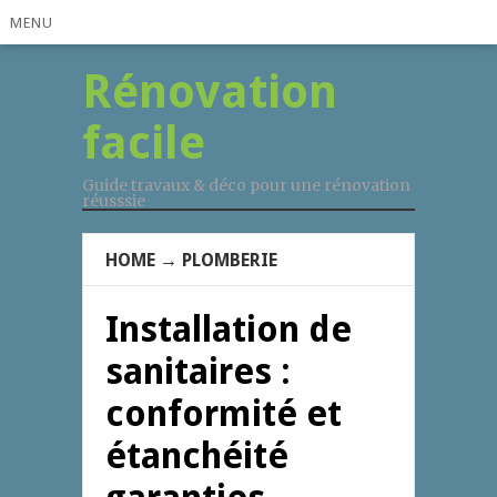
MENU
Rénovation
facile
Guide travaux & déco pour une rénovation
réusssie
HOME
→
PLOMBERIE
Installation de
sanitaires :
conformité et
étanchéité