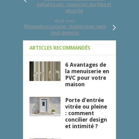
métalliques : respecter normes et
sécurité
NEXT POST
Rénovation cuisine : modernisez sans
tout démolir
ARTICLES RECOMMANDÉS
6 Avantages de
la menuiserie en
PVC pour votre
maison
Porte d’entrée
vitrée ou pleine
: comment
concilier design
et intimité ?