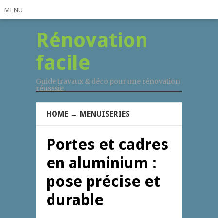
MENU
Rénovation
facile
Guide travaux & déco pour une rénovation
réusssie
HOME
→
MENUISERIES
Portes et cadres
en aluminium :
pose précise et
durable