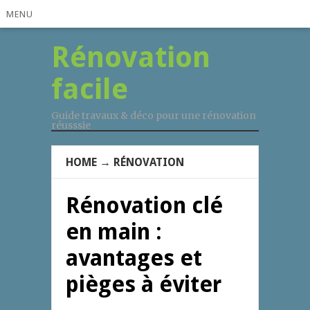
MENU
Rénovation
facile
Guide travaux & déco pour une rénovation
réusssie
HOME
→
RÉNOVATION
Rénovation clé
en main :
avantages et
pièges à éviter