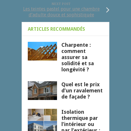
NEXT POST
Les teintes pastel pour une chambre
d’adulte douce et sophistiquée
ARTICLES RECOMMANDÉS
Charpente :
comment
assurer sa
solidité et sa
longévité ?
Quel est le prix
d’un ravalement
de façade ?
Isolation
thermique par
l’intérieur ou
par l’extérieur :