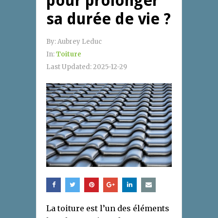
pour prolonger
sa durée de vie ?
By:
Aubrey Leduc
In:
Toiture
Last Updated:
2025-12-29
La toiture est l’un des éléments