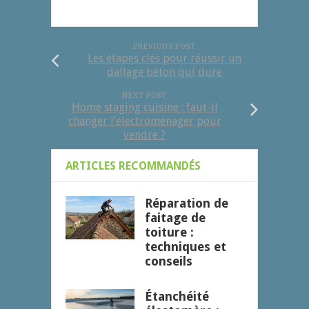
PREVIOUS POST
Les étapes clés pour réussir un
dallage béton qui dure
NEXT POST
Home staging cuisine : faut-il
changer l’électroménager pour
vendre ?
ARTICLES RECOMMANDÉS
Réparation de
faitage de
toiture :
techniques et
conseils
Étanchéité