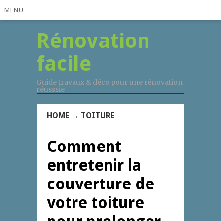
MENU
Rénovation
facile
Guide travaux & déco pour une rénovation
réusssie
HOME
→
TOITURE
Comment
entretenir la
couverture de
votre toiture