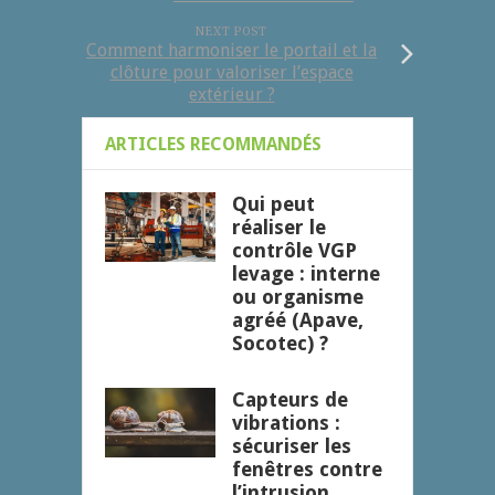
NEXT POST
Comment harmoniser le portail et la
clôture pour valoriser l’espace
extérieur ?
ARTICLES RECOMMANDÉS
Qui peut
réaliser le
contrôle VGP
levage : interne
ou organisme
agréé (Apave,
Socotec) ?
Capteurs de
vibrations :
sécuriser les
fenêtres contre
l’intrusion