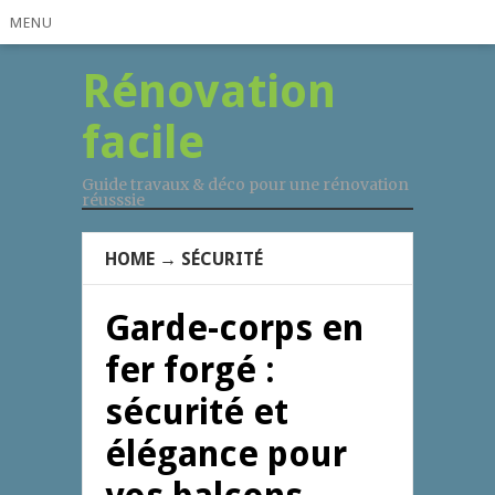
MENU
Rénovation
facile
Guide travaux & déco pour une rénovation
réusssie
HOME
→
SÉCURITÉ
Garde-corps en
fer forgé :
sécurité et
élégance pour