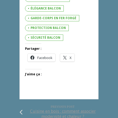
ÉLÉGANCE BALCON
GARDE-CORPS EN FER FORGÉ
PROTECTION BALCON
SÉCURITÉ BALCON
Partager :
Facebook
X
J’aime ça :
PREVIOUS POST
Cuisine en bois : comment associer
modernité et chaleur ?