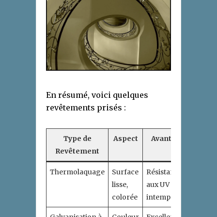
En résumé, voici quelques
revêtements prisés :
Type de
Aspect
Avantages
Revêtement
Thermolaquage
Surface
Résistance
lisse,
aux UV et
colorée
intempéries
Galvanisation à
Couleur
Excellente