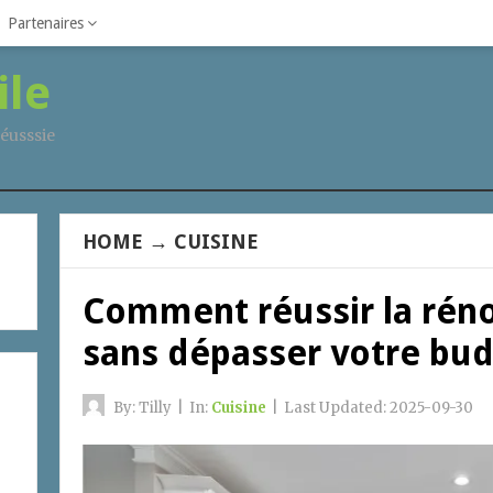
Partenaires
ile
éusssie
HOME
→
CUISINE
Comment réussir la réno
sans dépasser votre bud
By:
Tilly
|
In:
Cuisine
|
Last Updated:
2025-09-30