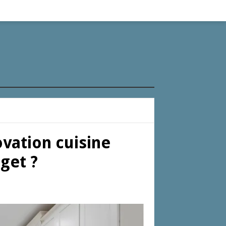
vation cuisine
get ?