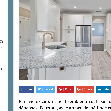
on
er
ur
 |
Like
Tweet
Pin it
Share
Shar
Rénover sa cuisine peut sembler un défi, surt
dépenses. Pourtant, avec un peu de méthode et