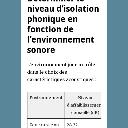
niveau d’isolation
phonique en
fonction de
l’environnement
sonore
L’environnement joue un rôle
dans le choix des
caractéristiques acoustiques :
Environnement
Niveau
Type d
d’affaiblissement
vitrag
conseillé (dB)
recomma
Zone rurale ou
28-32
Double