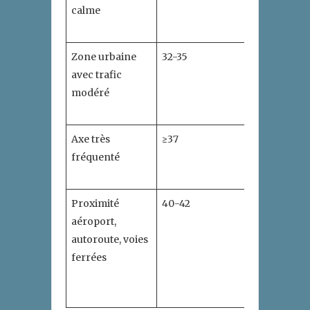
calme
vitrage
standard
Zone urbaine
32-35
Double
avec trafic
vitrage
modéré
asymétri
renforcé
Axe très
≥37
Vitrage
fréquenté
acoustiqu
avec film
Proximité
40-42
Vitrages 
aéroport,
performa
autoroute, voies
dormant
ferrées
renforcé,
pose en
dépose tot