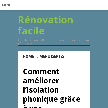
MENU
Rénovation
facile
Guide travaux & déco pour une rénovation
réusssie
HOME
→
MENUISERIES
Comment
améliorer
l’isolation
phonique grâce