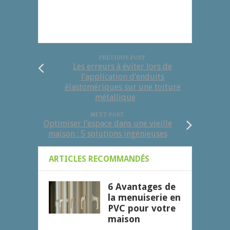
PREVIOUS POST
Les erreurs à éviter lors de
l’application d’enduits
élastomériques sur une toiture
métallique
NEXT POST
Optimiser l’espace dans une vieille
maison : 5 solutions ingénieuses
ARTICLES RECOMMANDÉS
6 Avantages de
la menuiserie en
PVC pour votre
maison