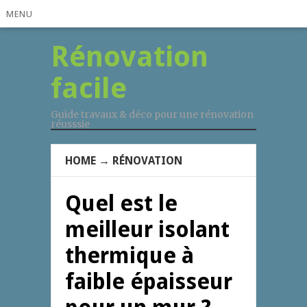
MENU
Rénovation
facile
Guide travaux & déco pour une rénovation
réusssie
HOME
→
RÉNOVATION
Quel est le
meilleur isolant
thermique à
faible épaisseur