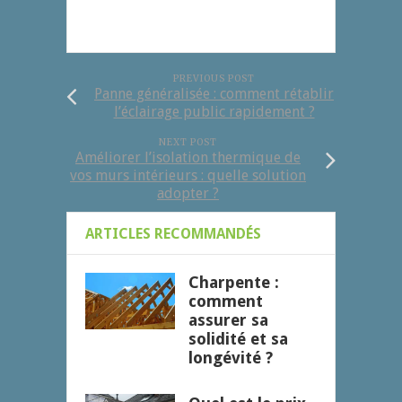
PREVIOUS POST
Panne généralisée : comment rétablir
l’éclairage public rapidement ?
NEXT POST
Améliorer l’isolation thermique de
vos murs intérieurs : quelle solution
adopter ?
ARTICLES RECOMMANDÉS
Charpente :
comment
assurer sa
solidité et sa
longévité ?