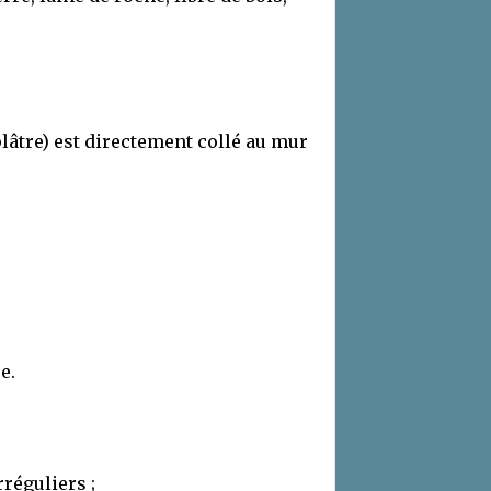
plâtre) est directement collé au mur
e.
réguliers ;