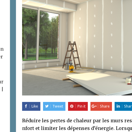
on
er
ur
 |
Like
Tweet
Pin it
Share
Shar
Réduire les pertes de chaleur par les murs re
nfort et limiter les dépenses d’énergie. Lorsq