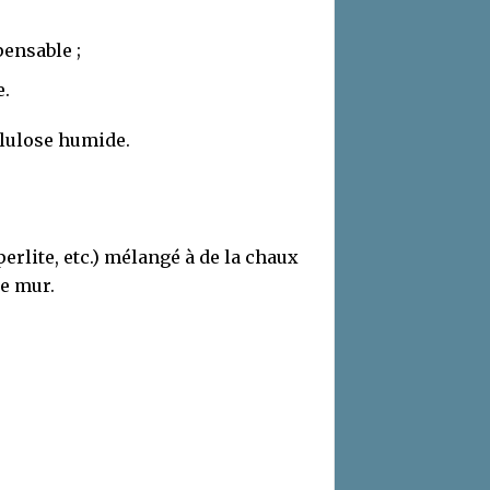
ensable ;
e.
llulose humide.
perlite, etc.) mélangé à de la chaux
le mur.