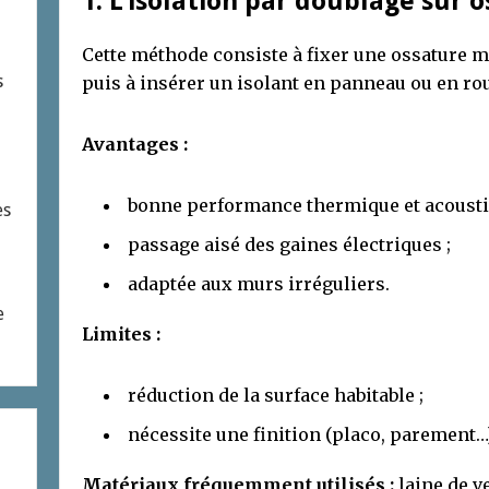
1. L’isolation par doublage sur 
Cette méthode consiste à fixer une ossature mé
s
puis à insérer un isolant en panneau ou en ro
Avantages :
bonne performance thermique et acousti
es
passage aisé des gaines électriques ;
adaptée aux murs irréguliers.
e
Limites :
réduction de la surface habitable ;
nécessite une finition (placo, parement…)
Matériaux fréquemment utilisés :
laine de ve