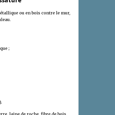
ossature
tallique ou en bois contre le mur,
uleau.
que ;
.
rre, laine de roche, fibre de bois,