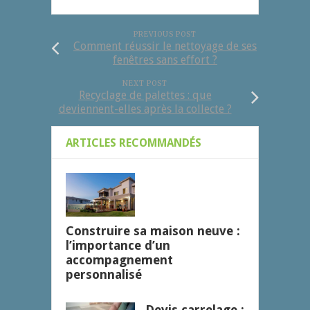
PREVIOUS POST
Comment réussir le nettoyage de ses
fenêtres sans effort ?
NEXT POST
Recyclage de palettes : que
deviennent-elles après la collecte ?
ARTICLES RECOMMANDÉS
Construire sa maison neuve :
l’importance d’un
accompagnement
personnalisé
Devis carrelage :