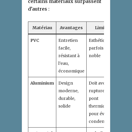
certains matériaux surpassent
d’autres :
Matériau
Avantages
Limites
PVC
Entretien
Esthétique
facile,
parfois moins
résistant à
noble
l’eau,
économique
Aluminium
Design
Doit avoir
moderne,
rupture de
durable,
pont
solide
thermique
pour éviter
condensation