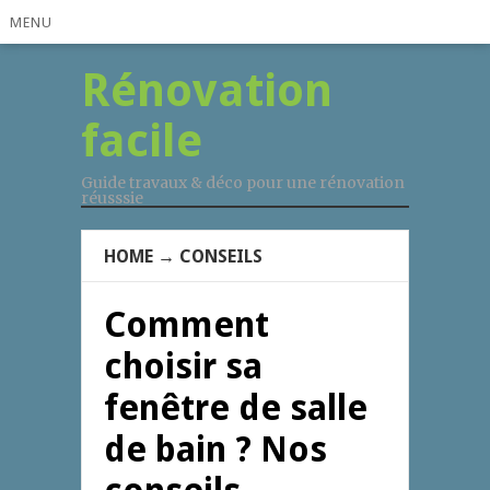
MENU
Rénovation
facile
Guide travaux & déco pour une rénovation
réusssie
HOME
→
CONSEILS
Comment
choisir sa
fenêtre de salle
de bain ? Nos