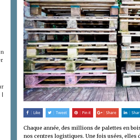
on
er
ur
 |
Like
Tweet
Pin it
Share
Shar
Chaque année, des millions de palettes en boi
nos centres logistiques. Une fois usées, elles