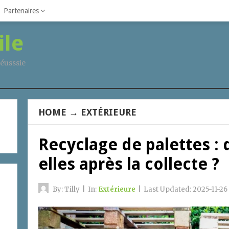
Partenaires
ile
éusssie
HOME
→
EXTÉRIEURE
Recyclage de palettes :
elles après la collecte ?
By:
Tilly
|
In:
Extérieure
|
Last Updated:
2025-11-26