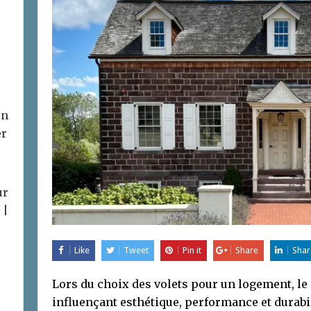
on
er
ur
 |
Like
Tweet
Pin it
Share
Shar
Lors du choix des volets pour un logement, le
influençant esthétique, performance et durab