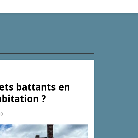
ets battants en
bitation ?
30