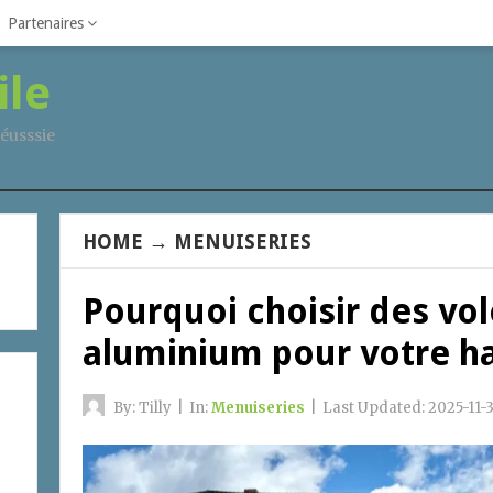
Partenaires
ile
éusssie
HOME
→
MENUISERIES
Pourquoi choisir des vol
aluminium pour votre ha
By:
Tilly
|
In:
Menuiseries
|
Last Updated:
2025-11-