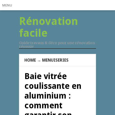
MENU
Rénovation
facile
Guide travaux & déco pour une rénovation
réusssie
HOME
→
MENUISERIES
Baie vitrée
coulissante en
aluminium :
comment