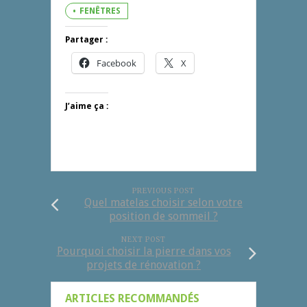
FENÊTRES
Partager :
Facebook
X
J’aime ça :
PREVIOUS POST
Quel matelas choisir selon votre
position de sommeil ?
NEXT POST
Pourquoi choisir la pierre dans vos
projets de rénovation ?
ARTICLES RECOMMANDÉS