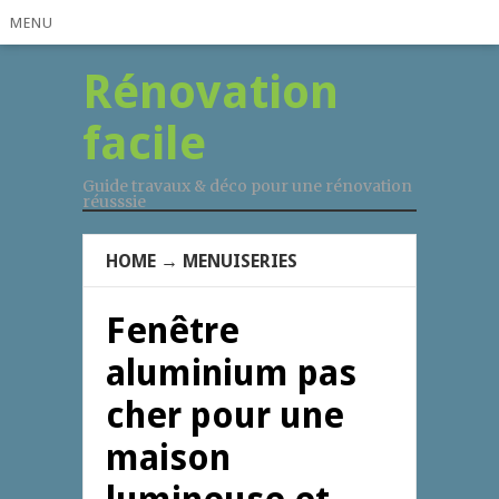
MENU
Rénovation
facile
Guide travaux & déco pour une rénovation
réusssie
HOME
→
MENUISERIES
Fenêtre
aluminium pas
cher pour une
maison