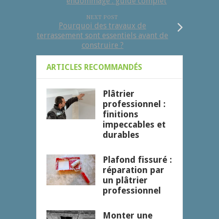
endommagé : guide complet
NEXT POST
Pourquoi des travaux de
terrassement sont essentiels avant de
construire ?
ARTICLES RECOMMANDÉS
Plâtrier
professionnel :
finitions
impeccables et
durables
Plafond fissuré :
réparation par
un plâtrier
professionnel
Monter une