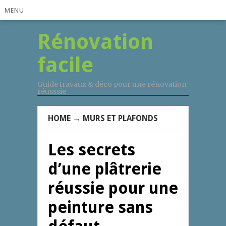
MENU
Rénovation
facile
Guide travaux & déco pour une rénovation
réusssie
HOME
→
MURS ET PLAFONDS
Les secrets
d’une plâtrerie
réussie pour une
peinture sans