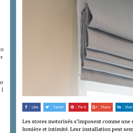
on
er
ur
 |
Like
Tweet
Pin it
Share
Shar
Les stores motorisés s’imposent comme une 
lumière et intimité. Leur installation peut s