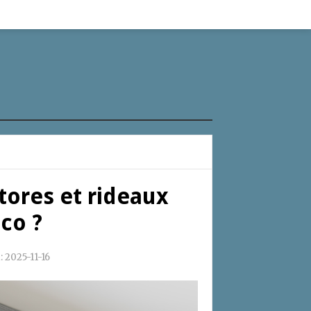
ores et rideaux
co ?
:
2025-11-16