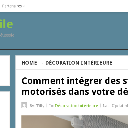
Partenaires
ile
éusssie
HOME
→
DÉCORATION INTÉRIEURE
Comment intégrer des st
motorisés dans votre dé
By:
Tilly
|
In:
Décoration intérieure
|
Last Updated