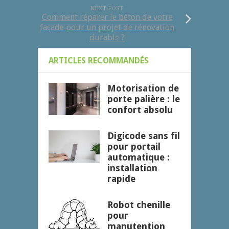
NEXT POST
Comment réparer le béton de votre
façade pour un projet de rénovation
durable ?
ARTICLES RECOMMANDÉS
Motorisation de
porte palière : le
confort absolu
Digicode sans fil
pour portail
automatique :
installation
rapide
Robot chenille
pour
manutention