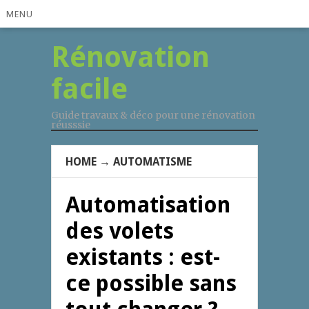
MENU
Rénovation
facile
Guide travaux & déco pour une rénovation
réusssie
HOME
→
AUTOMATISME
Automatisation
des volets
existants : est-
ce possible sans