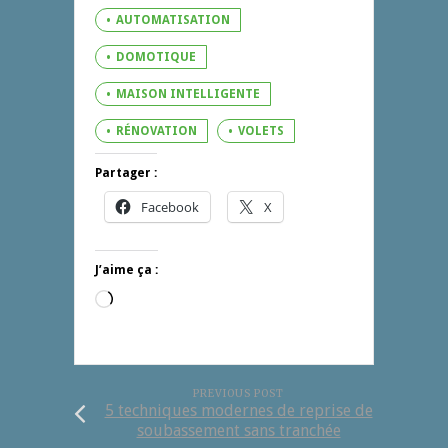
AUTOMATISATION
DOMOTIQUE
MAISON INTELLIGENTE
RÉNOVATION
VOLETS
Partager :
Facebook
X
J’aime ça :
Chargement…
PREVIOUS POST
5 techniques modernes de reprise de
soubassement sans tranchée