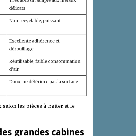
Très abrasif, adapté aux métaux
délicats
Non recyclable, puissant
Excellente adhérence et
dérouillage
e
Réutilisable, faible consommation
d’air
Doux, ne détériore pas la surface
elon les pièces à traiter et le
des grandes cabines