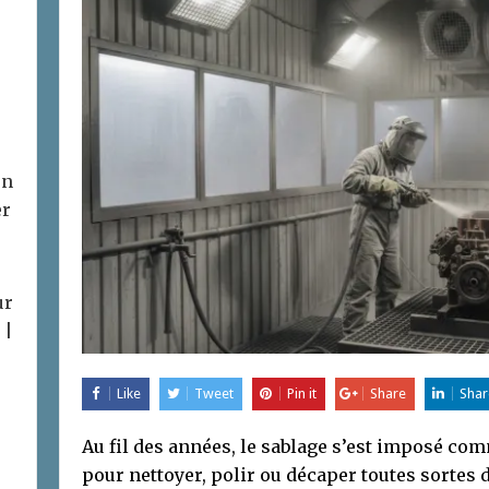
on
er
ur
 |
Like
Tweet
Pin it
Share
Shar
Au fil des années, le sablage s’est imposé c
pour nettoyer, polir ou décaper toutes sortes d