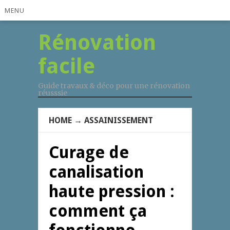
MENU
Rénovation
facile
Guide travaux & déco pour une rénovation
réusssie
HOME
→
ASSAINISSEMENT
Curage de
canalisation
haute pression :
comment ça