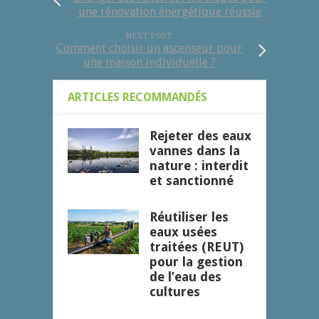
une rénovation énergétique réussie
NEXT POST
Comment choisir un ascenseur pour
une maison individuelle ?
ARTICLES RECOMMANDÉS
Rejeter des eaux
vannes dans la
nature : interdit
et sanctionné
Réutiliser les
eaux usées
traitées (REUT)
pour la gestion
de l’eau des
cultures