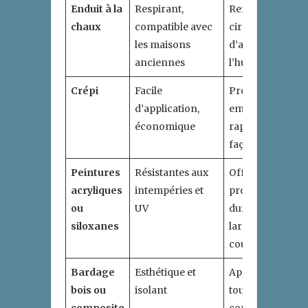
Enduit à la
Respirant,
Renforce la
chaux
compatible avec
circulation
les maisons
d’air et évite
anciennes
l’humidité
Crépi
Facile
Protège et
d’application,
embellit
économique
rapidement la
façade
Peintures
Résistantes aux
Offrent une
acryliques
intempéries et
protection
ou
UV
durable et une
siloxanes
large palette de
couleurs
Bardage
Esthétique et
Apporte une
bois ou
isolant
touche