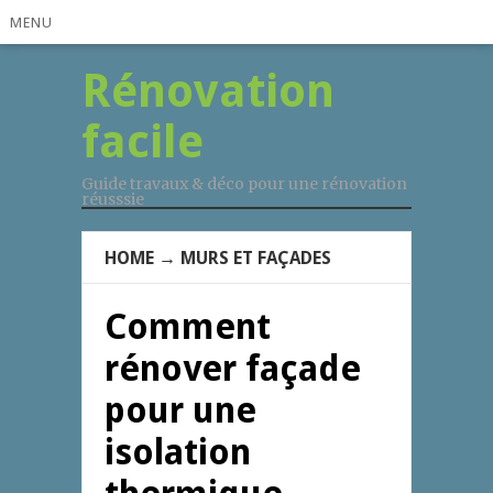
MENU
Rénovation
facile
Guide travaux & déco pour une rénovation
réusssie
HOME
→
MURS ET FAÇADES
Comment
rénover façade
pour une
isolation