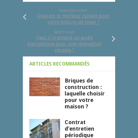
PREVIOUS POST
Quel est le meilleur isolant pour
votre toiture cet hiver ?
NEXT POST
Faut-il vraiment un audit
énergétique pour une rénovation
réussie ?
ARTICLES RECOMMANDÉS
Briques de
construction :
laquelle choisir
pour votre
maison ?
Contrat
d’entretien
périodique