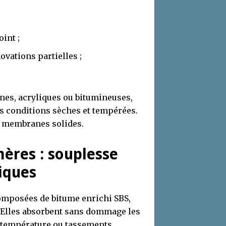
int ;
ovations partielles ;
nes, acryliques ou bitumineuses,
es conditions sèches et tempérées.
es membranes solides.
ères : souplesse
tiques
omposées de bitume enrichi SBS,
f. Elles absorbent sans dommage les
 température ou tassements.