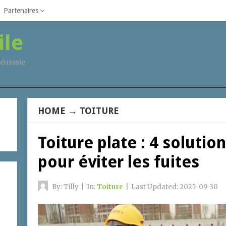
Partenaires
ile
éusssie
HOME
→
TOITURE
Toiture plate : 4 solutio
pour éviter les fuites
By:
Tilly
|
In:
Toiture
|
Last Updated:
2025-09-30