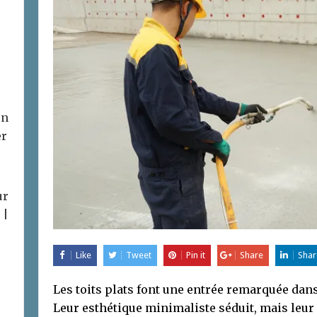
on
er
ur
 |
Like
Tweet
Pin it
Share
Shar
Les toits plats font une entrée remarquée dan
Leur esthétique minimaliste séduit, mais leur