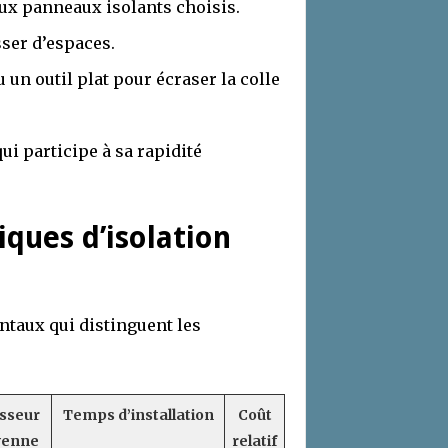
aux panneaux isolants choisis.
sser d’espaces.
un outil plat pour écraser la colle
ui participe à sa rapidité
ques d’isolation
ntaux qui distinguent les
sseur
Temps d’installation
Coût
enne
relatif