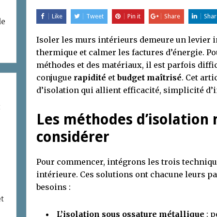
Like
Tweet
Pin it
Share
Shar
de
Isoler les murs intérieurs demeure un levier 
thermique et calmer les factures d’énergie. Pou
méthodes et des matériaux, il est parfois diffi
conjugue
rapidité
et
budget maîtrisé
. Cet art
d’isolation qui allient efficacité, simplicité d’
t
Les méthodes d’isolation 
considérer
Pour commencer, intégrons les trois technique
intérieure. Ces solutions ont chacune leurs pa
besoins :
et
L’isolation sous ossature métallique
: p