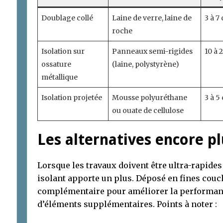
Doublage collé
Laine de verre, laine de
3 à 7
roche
Isolation sur
Panneaux semi-rigides
10 à 
ossature
(laine, polystyrène)
métallique
Isolation projetée
Mousse polyuréthane
3 à 5
ou ouate de cellulose
Les alternatives encore p
Lorsque les travaux doivent être ultra-rapides e
isolant apporte un plus. Déposé en fines cou
complémentaire pour améliorer la performan
d’éléments supplémentaires. Points à noter :