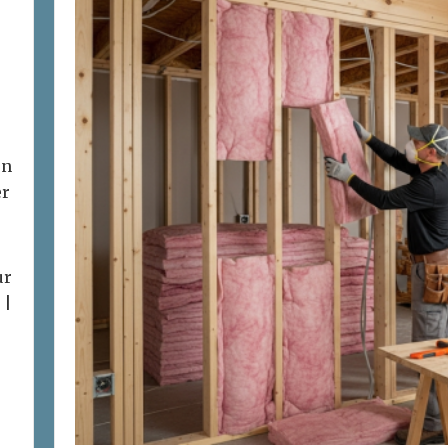
on
er
ur
 |