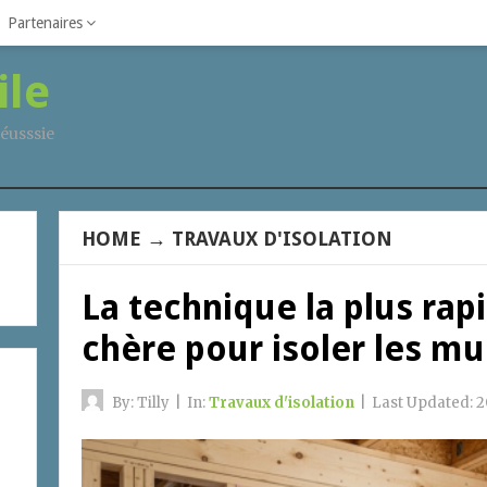
Partenaires
ile
éusssie
HOME
→
TRAVAUX D'ISOLATION
La technique la plus rap
chère pour isoler les mu
By:
Tilly
|
In:
Travaux d'isolation
|
Last Updated:
2