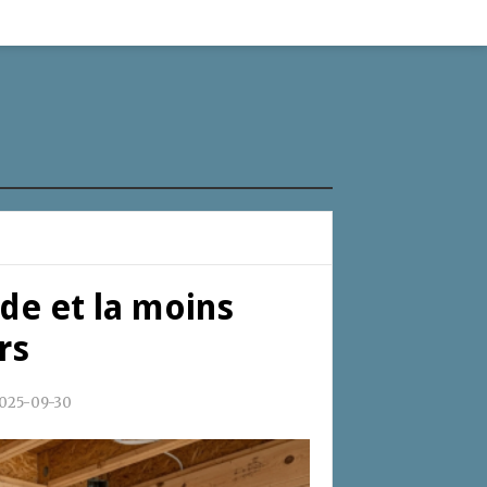
ide et la moins
rs
025-09-30