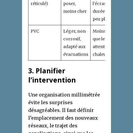
réticulé)
poser,
l’écrasement,
moins cher
durée de vie un
peu plus courte
PVC
Léger, non
Moins solide
corrosif,
que le cuivre,
adapté aux
attention à la
évacuations
chaleur
3. Planifier
l’intervention
Une organisation millimétrée
évite les surprises
désagréables. Il faut définir
l’emplacement des nouveaux
réseaux, le trajet des