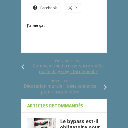
Facebook
X
J’aime ça :
PREVIOUS POST
Comment moderniser votre vieille
porte de garage facilement ?
NEXT POST
Décoration murale : idées tendance
pour chaque pièce
ARTICLES RECOMMANDÉS
Le bypass est-il
obligatoire pour