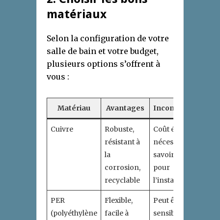
matériaux
Selon la configuration de votre
salle de bain et votre budget,
plusieurs options s’offrent à
vous :
Matériau
Avantages
Inconvénients
Cuivre
Robuste,
Coût élevé,
résistant à
nécessite un
la
savoir-faire
corrosion,
pour
recyclable
l’installation
PER
Flexible,
Peut être
(polyéthylène
facile à
sensible à