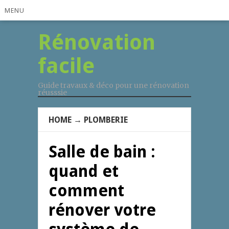
MENU
Rénovation
facile
Guide travaux & déco pour une rénovation
réusssie
HOME
→
PLOMBERIE
Salle de bain :
quand et
comment
rénover votre