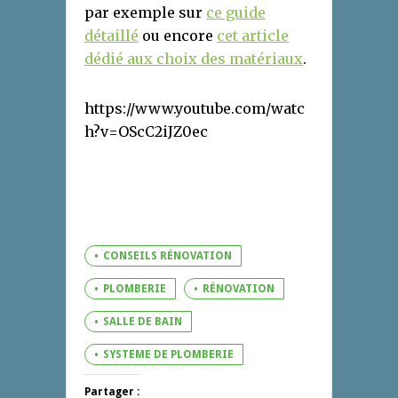
par exemple sur
ce guide
détaillé
ou encore
cet article
dédié aux choix des matériaux
.
https://www.youtube.com/watc
h?v=OScC2iJZ0ec
CONSEILS RÉNOVATION
PLOMBERIE
RÉNOVATION
SALLE DE BAIN
SYSTEME DE PLOMBERIE
Partager :