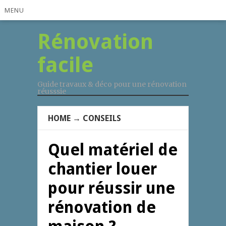
MENU
Rénovation
facile
Guide travaux & déco pour une rénovation
réusssie
HOME
→
CONSEILS
Quel matériel de
chantier louer
pour réussir une
rénovation de