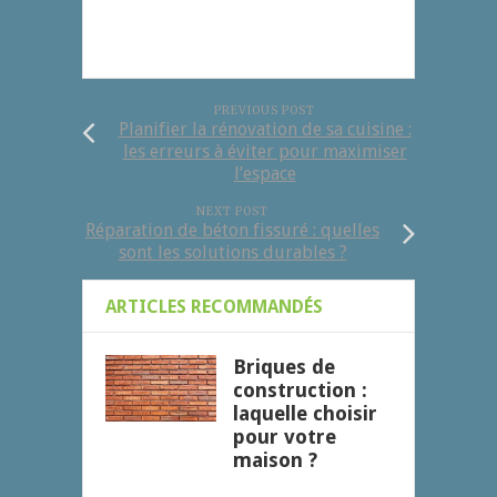
PREVIOUS POST
Planifier la rénovation de sa cuisine :
les erreurs à éviter pour maximiser
l’espace
NEXT POST
Réparation de béton fissuré : quelles
sont les solutions durables ?
ARTICLES RECOMMANDÉS
Briques de
construction :
laquelle choisir
pour votre
maison ?