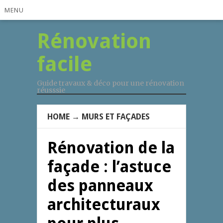
MENU
Rénovation
facile
Guide travaux & déco pour une rénovation
réusssie
HOME
→
MURS ET FAÇADES
Rénovation de la
façade : l’astuce
des panneaux
architecturaux