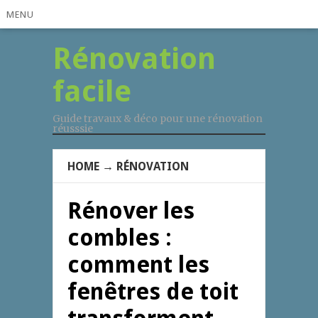
MENU
Rénovation
facile
Guide travaux & déco pour une rénovation
réusssie
HOME
→
RÉNOVATION
Rénover les
combles :
comment les
fenêtres de toit