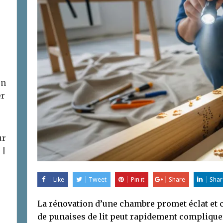
on
er
ur
 |
Like
Tweet
Pin it
Share
Shar
La rénovation d’une chambre promet éclat et c
de punaises de lit peut rapidement complique