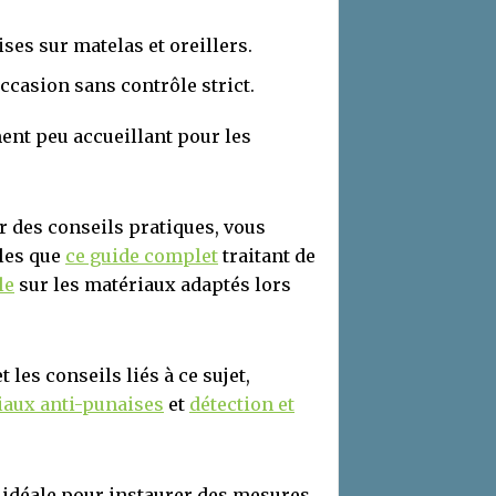
ses sur matelas et oreillers.
ccasion sans contrôle strict.
ent peu accueillant pour les
 des conseils pratiques, vous
lles que
ce guide complet
traitant de
le
sur les matériaux adaptés lors
es conseils liés à ce sujet,
iaux anti-punaises
et
détection et
 idéale pour instaurer des mesures