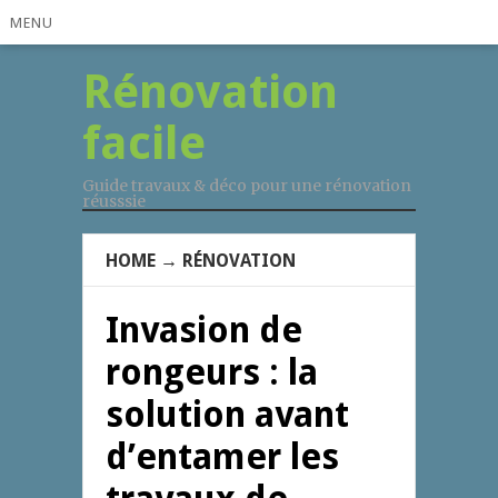
MENU
Rénovation
facile
Guide travaux & déco pour une rénovation
réusssie
HOME
→
RÉNOVATION
Invasion de
rongeurs : la
solution avant
d’entamer les