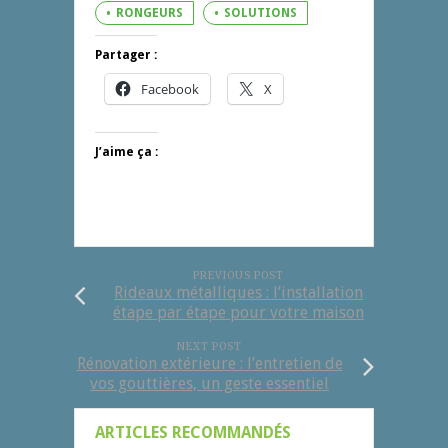
RONGEURS
SOLUTIONS
Partager :
Facebook
X
J’aime ça :
PREVIOUS POST
Rideaux métalliques : l’installation
étape par étape pour votre maison
NEXT POST
Rénovation extérieure : l’entretien de
vos gouttières, un geste essentiel
ARTICLES RECOMMANDÉS