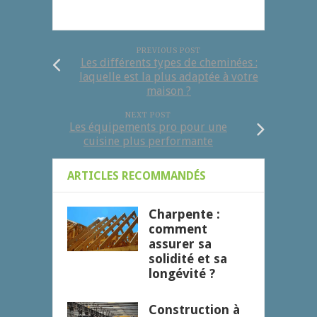
PREVIOUS POST
Les différents types de cheminées :
laquelle est la plus adaptée à votre
maison ?
NEXT POST
Les équipements pro pour une
cuisine plus performante
ARTICLES RECOMMANDÉS
Charpente :
comment
assurer sa
solidité et sa
longévité ?
Construction à