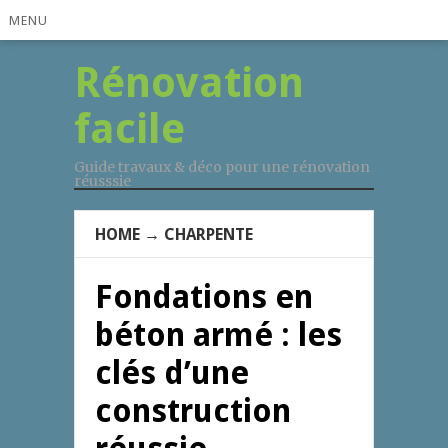
MENU
Rénovation
facile
Guide travaux & déco pour une rénovation
réusssie
HOME
→
CHARPENTE
Fondations en
béton armé : les
clés d’une
construction