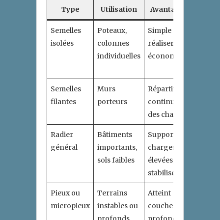
Type
Utilisation
Avantages
Li
Semelles
Poteaux,
Simple à
Capac
isolées
colonnes
réaliser,
limité
individuelles
économique
charg
lourd
Semelles
Murs
Répartition
Nécess
filantes
porteurs
continue
précis
des charges
dimen
Radier
Bâtiments
Supporte
Comple
général
importants,
charges
volum
sols faibles
élevées,
béton
stabilise sol
impor
Pieux ou
Terrains
Atteint
Mise 
micropieux
instables ou
couches
techn
profonds
profondes
lourd