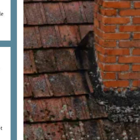
de
t
et