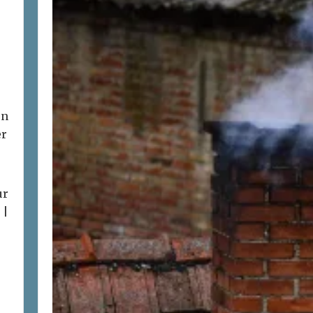
on
er
ur
 |