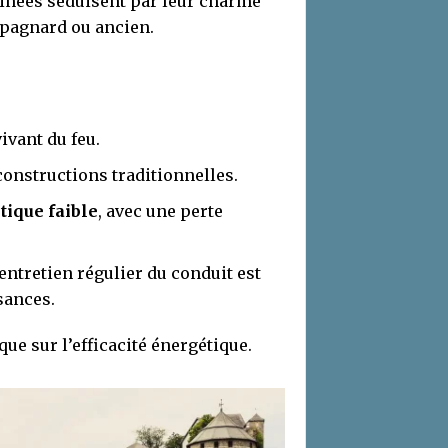
inées séduisent par leur charme
mpagnard ou ancien.
ivant du feu.
constructions traditionnelles.
ique faible
, avec une perte
ntretien régulier du conduit est
sances.
ue sur l’efficacité énergétique.