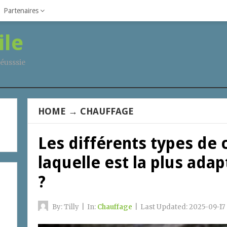
Partenaires
ile
éusssie
HOME
→
CHAUFFAGE
Les différents types de
laquelle est la plus ada
?
By:
Tilly
|
In:
Chauffage
|
Last Updated:
2025-09-17