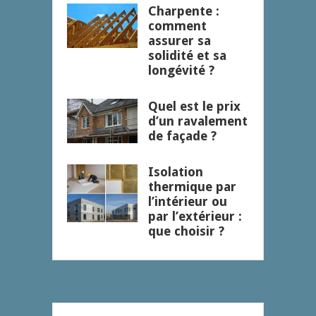
Charpente :
comment
assurer sa
solidité et sa
longévité ?
Quel est le prix
d’un ravalement
de façade ?
Isolation
thermique par
l’intérieur ou
par l’extérieur :
que choisir ?