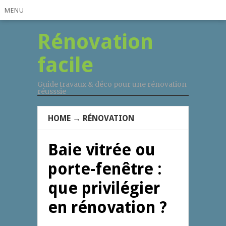
MENU
Rénovation
facile
Guide travaux & déco pour une rénovation
réusssie
HOME
→
RÉNOVATION
Baie vitrée ou
porte-fenêtre :
que privilégier
en rénovation ?