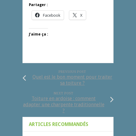
Partager :
Facebook
X
J’aime ça :
PREVIOUS POST
Quel est le bon moment pour traiter
sa toiture ?
NEXT POST
Toiture en ardoise : comment
adapter une charpente traditionnelle
?
ARTICLES RECOMMANDÉS