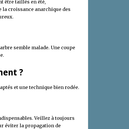
 être taillés en été,
te la croissance anarchique des
ureux.
 l’arbre semble malade. Une coupe
e.
ment ?
daptés et une technique bien rodée.
ndispensables. Veillez à toujours
ur éviter la propagation de