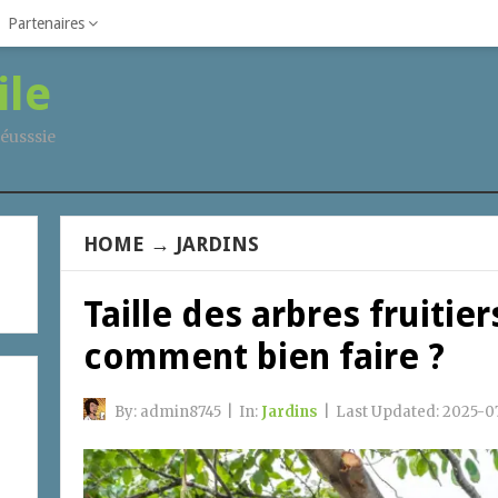
Partenaires
ile
éusssie
HOME
→
JARDINS
Taille des arbres fruitier
comment bien faire ?
By:
admin8745
|
In:
Jardins
|
Last Updated:
2025-07