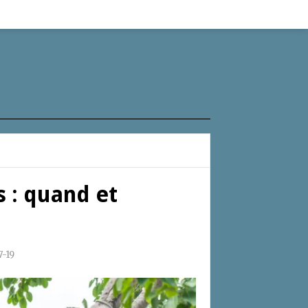
s : quand et
-19