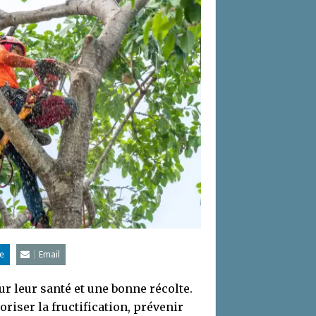
e
Email
our leur santé et une bonne récolte.
riser la fructification, prévenir