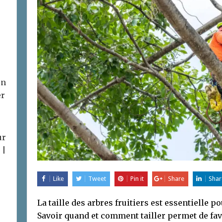
on
er
ur
 |
Like
Tweet
Pin it
Share
Shar
La taille des arbres fruitiers est essentielle p
Savoir quand et comment tailler permet de favo