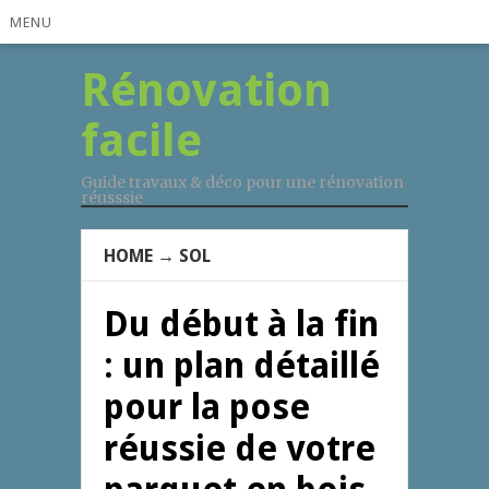
MENU
Rénovation
facile
Guide travaux & déco pour une rénovation
réusssie
HOME
→
SOL
Du début à la fin
: un plan détaillé
pour la pose
réussie de votre