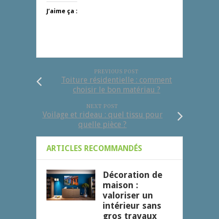
J’aime ça :
PREVIOUS POST
Toiture résidentielle : comment
choisir le bon matériau ?
NEXT POST
Voilage et rideau : quel tissu pour
quelle pièce ?
ARTICLES RECOMMANDÉS
Décoration de
maison :
valoriser un
intérieur sans
gros travaux