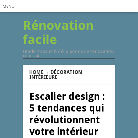
MENU
Rénovation
facile
Guide travaux & déco pour une rénovation
réusssie
HOME
→
DÉCORATION
INTÉRIEURE
Escalier design :
5 tendances qui
révolutionnent
votre intérieur