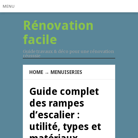
MENU
Rénovation
facile
Guide travaux & déco pour une rénovation
réusssie
HOME
→
MENUISERIES
Guide complet
des rampes
d’escalier :
utilité, types et