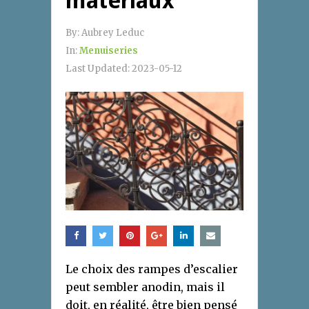
matériaux
By:
Aubrey Leduc
In:
Menuiseries
Last Updated:
2023-05-12
Le choix des rampes d’escalier
peut sembler anodin, mais il
doit, en réalité, être bien pensé