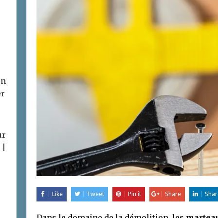
on
er
ur
 |
Like
Tweet
Pin it
Share
Shar
Dans le domaine de la démolition, les
martea