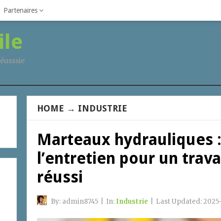
Partenaires
ile
éusssie
HOME
→
INDUSTRIE
Marteaux hydrauliques :
l’entretien pour un trav
réussi
By:
admin8745
|
In:
Industrie
|
Last Updated:
2025-