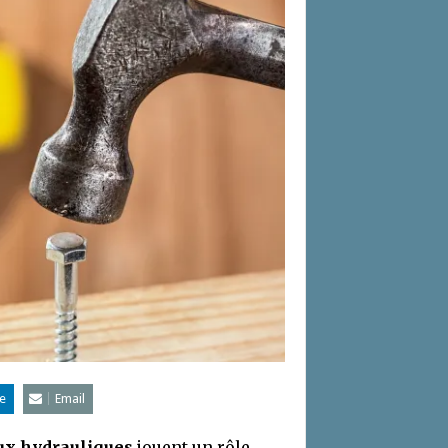
e
Email
ux hydrauliques
jouent un rôle