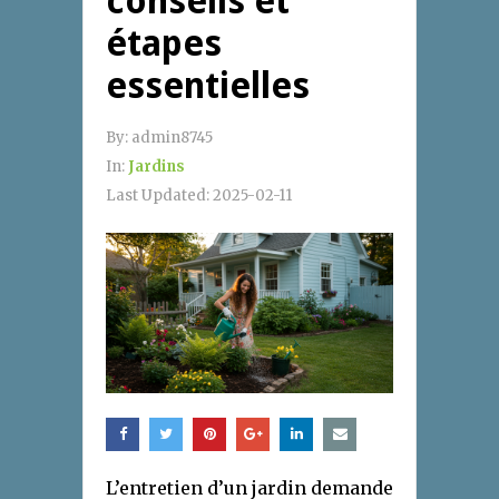
conseils et
étapes
essentielles
By:
admin8745
In:
Jardins
Last Updated:
2025-02-11
L’entretien d’un jardin demande