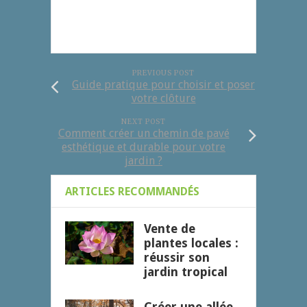
PREVIOUS POST
Guide pratique pour choisir et poser
votre clôture
NEXT POST
Comment créer un chemin de pavé
esthétique et durable pour votre
jardin ?
ARTICLES RECOMMANDÉS
Vente de
plantes locales :
réussir son
jardin tropical
Créer une allée