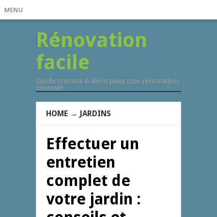
MENU
Rénovation
facile
Guide travaux & déco pour une rénovation
réusssie
HOME
→
JARDINS
Effectuer un
entretien
complet de
votre jardin :