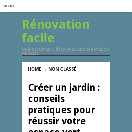
MENU
Rénovation
facile
Guide travaux & déco pour une rénovation
réusssie
HOME
→
NON CLASSÉ
Créer un jardin :
conseils
pratiques pour
réussir votre