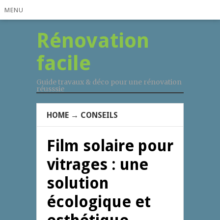
MENU
Rénovation
facile
Guide travaux & déco pour une rénovation
réusssie
HOME
→
CONSEILS
Film solaire pour
vitrages : une
solution
écologique et