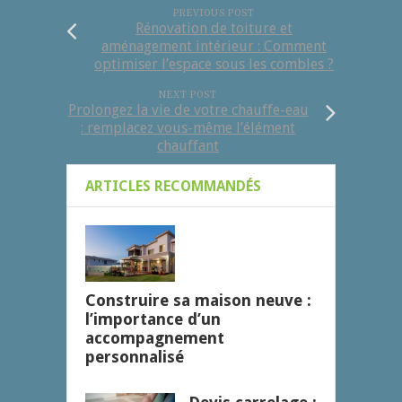
PREVIOUS POST
Rénovation de toiture et
aménagement intérieur : Comment
optimiser l’espace sous les combles ?
NEXT POST
Prolongez la vie de votre chauffe-eau
: remplacez vous-même l’élément
chauffant
ARTICLES RECOMMANDÉS
Construire sa maison neuve :
l’importance d’un
accompagnement
personnalisé