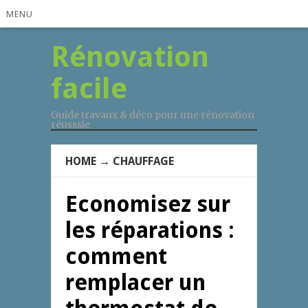
MENU
Rénovation
facile
Guide travaux & déco pour une rénovation
réusssie
HOME
→
CHAUFFAGE
Economisez sur
les réparations :
comment
remplacer un