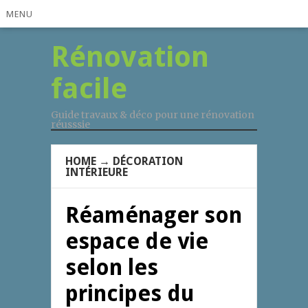
MENU
Rénovation
facile
Guide travaux & déco pour une rénovation
réusssie
HOME
→
DÉCORATION
INTÉRIEURE
Réaménager son
espace de vie
selon les
principes du