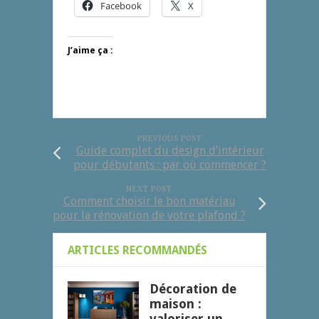
Facebook
X
J’aime ça :
PREVIOUS POST
Guide complet du design d’intérieur
pour débutants : par où commencer ?
NEXT POST
Comment choisir le bon matériau
pour la rénovation de votre plafond ?
ARTICLES RECOMMANDÉS
Décoration de
maison :
valoriser un