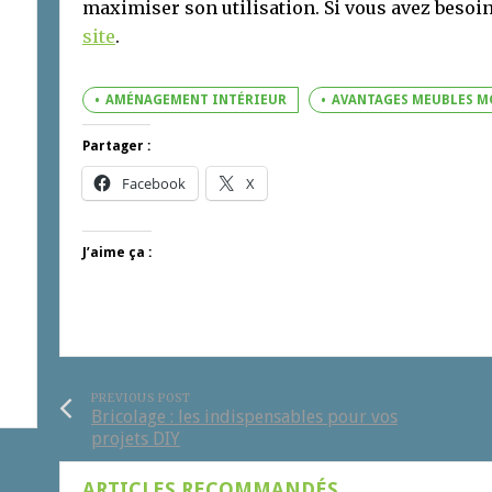
maximiser son utilisation. Si vous avez besoin
site
.
AMÉNAGEMENT INTÉRIEUR
AVANTAGES MEUBLES M
Partager :
Facebook
X
J’aime ça :
PREVIOUS POST
Bricolage : les indispensables pour vos
projets DIY
ARTICLES RECOMMANDÉS