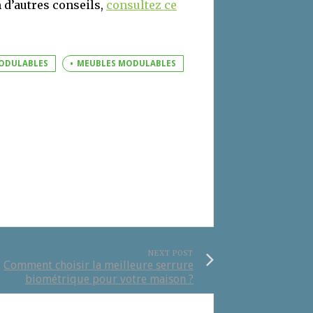
 d’autres conseils,
consultez ce
ODULABLES
MEUBLES MODULABLES
NEXT POST
Comment choisir la meilleure serrure
biométrique pour votre maison ?