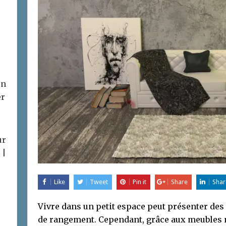
on
er
ur
 |
Like
Tweet
Pin it
Share
Shar
Vivre dans un petit espace peut présenter de
de rangement. Cependant, grâce aux meubles m