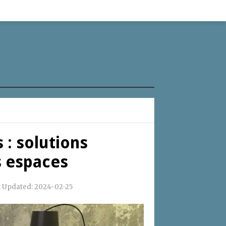
: solutions
s espaces
t Updated:
2024-02-25