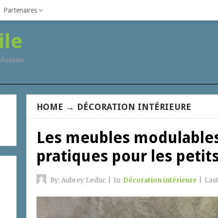
Partenaires
ile
éusssie
HOME
→
DÉCORATION INTÉRIEURE
Les meubles modulables 
pratiques pour les petit
By:
Aubrey Leduc
|
In:
Décoration intérieure
|
Las