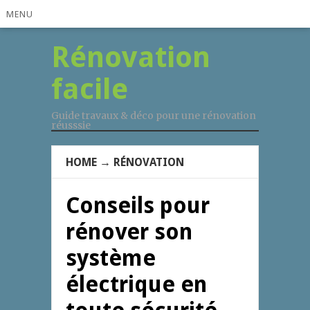
MENU
Rénovation
facile
Guide travaux & déco pour une rénovation
réusssie
HOME
→
RÉNOVATION
Conseils pour
rénover son
système
électrique en