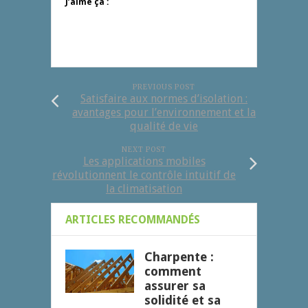
J’aime ça :
PREVIOUS POST
Satisfaire aux normes d’isolation :
avantages pour l’environnement et la
qualité de vie
NEXT POST
Les applications mobiles
révolutionnent le contrôle intuitif de
la climatisation
ARTICLES RECOMMANDÉS
Charpente :
comment
assurer sa
solidité et sa