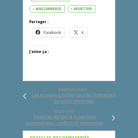
MAÇONNERIE
MORTIER
Partager :
Facebook
X
J’aime ça :
PREVIOUS POST
Les erreurs à éviter lors de l’entretien
de votre cheminée
NEXT POST
Fenêtres de toit à ouverture
automatisée : confort et modernité