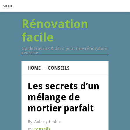
MENU
Rénovation
facile
Guide travaux & déco pour une rénovation
réusssie
HOME
→
CONSEILS
Les secrets d’un
mélange de
mortier parfait
By:
Aubrey Leduc
In:
Conseils