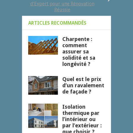
d’Expert pour une Rénovation
Réussie
ARTICLES RECOMMANDÉS
Charpente :
comment
assurer sa
solidité et sa
longévité ?
Quel est le prix
d’un ravalement
de façade ?
Isolation
thermique par
l’intérieur ou
par l’extérieur :
que choisir ?