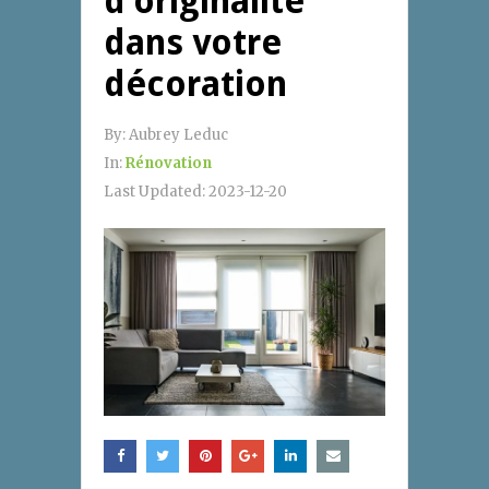
d’originalité
dans votre
décoration
By:
Aubrey Leduc
In:
Rénovation
Last Updated:
2023-12-20