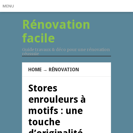
MENU
Rénovation
facile
Guide travaux & déco pour une rénovation
réusssie
HOME
→
RÉNOVATION
Stores
enrouleurs à
motifs : une
touche