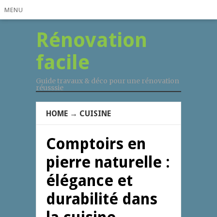
MENU
Rénovation
facile
Guide travaux & déco pour une rénovation
réusssie
HOME
→
CUISINE
Comptoirs en
pierre naturelle :
élégance et
durabilité dans