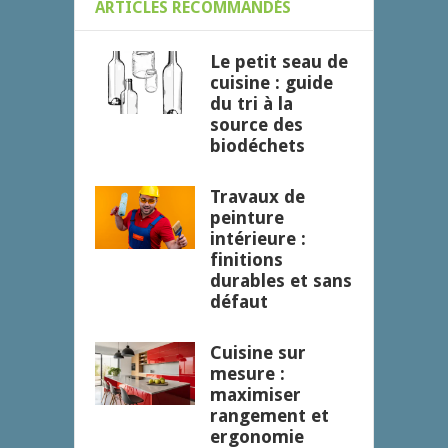
ARTICLES RECOMMANDÉS
Le petit seau de
cuisine : guide
du tri à la
source des
biodéchets
Travaux de
peinture
intérieure :
finitions
durables et sans
défaut
Cuisine sur
mesure :
maximiser
rangement et
ergonomie