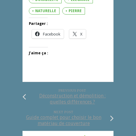
NATURELLE
PIERRE
Partager :
Facebook
X
J’aime ça :
PREVIOUS POST
Déconstruction et démolition :
quelles différences ?
NEXT POST
Guide complet pour choisir le bon
matériau de couverture