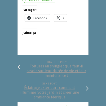
PLAN DE TRAVAIL
Partager :
Facebook
X
J’aime ça :
PREVIOUS POST
Toitures en shingle : que faut-il
savoir sur leur durée de vie et leur
maintenance ?
NEXT POST
Éclairage extérieur : comment
illuminer votre jardin et créer une
ambiance féerique