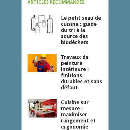
ARTICLES RECOMMANDÉS
Le petit seau de
cuisine : guide
du tri à la
source des
biodéchets
Travaux de
peinture
intérieure :
finitions
durables et sans
défaut
Cuisine sur
mesure :
maximiser
rangement et
ergonomie