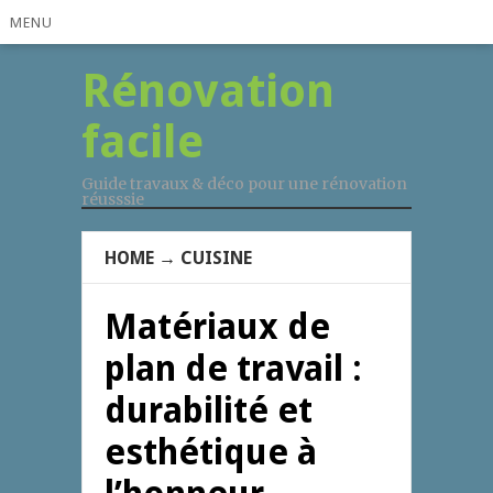
MENU
Rénovation
facile
Guide travaux & déco pour une rénovation
réusssie
HOME
→
CUISINE
Matériaux de
plan de travail :
durabilité et
esthétique à