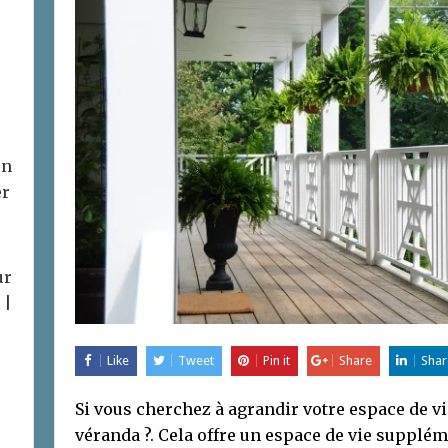
on
er
ur
 |
Like
Tweet
Pin it
Share
Shar
Si vous cherchez à agrandir votre espace de vi
véranda ?. Cela offre un espace de vie suppléme