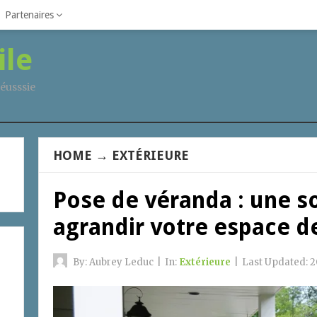
Partenaires
ile
éusssie
HOME
→
EXTÉRIEURE
Pose de véranda : une so
agrandir votre espace de
By:
Aubrey Leduc
|
In:
Extérieure
|
Last Updated:
2