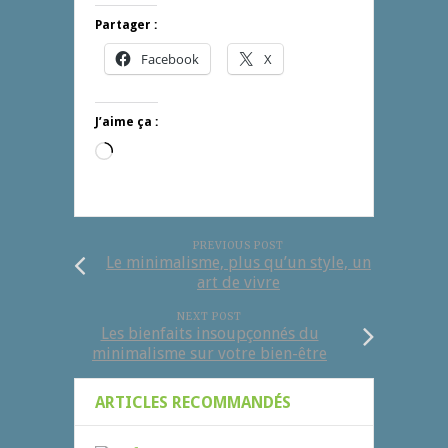
Partager :
Facebook
X
J’aime ça :
Chargement…
PREVIOUS POST
Le minimalisme, plus qu’un style, un
art de vivre
NEXT POST
Les bienfaits insoupçonnés du
minimalisme sur votre bien-être
ARTICLES RECOMMANDÉS