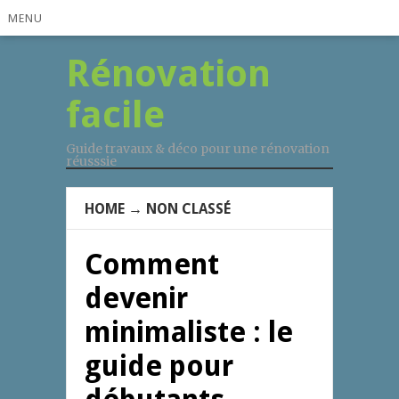
MENU
Rénovation
facile
Guide travaux & déco pour une rénovation
réusssie
HOME
→
NON CLASSÉ
Comment
devenir
minimaliste : le
guide pour