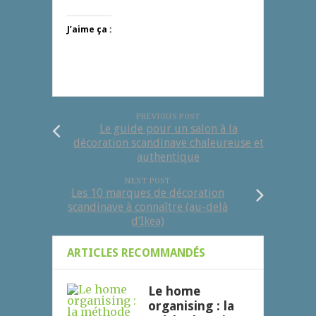
J’aime ça :
PREVIOUS POST
Le guide pour un salon à la
décoration scandinave chaleureuse et
authentique
NEXT POST
Les 10 marques de décoration
scandinave à connaître (au-delà
d’Ikea)
ARTICLES RECOMMANDÉS
Le home
organising : la