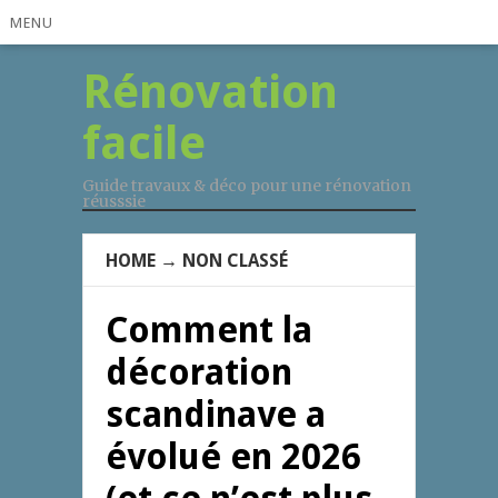
MENU
Rénovation
facile
Guide travaux & déco pour une rénovation
réusssie
HOME
→
NON CLASSÉ
Comment la
décoration
scandinave a
évolué en 2026